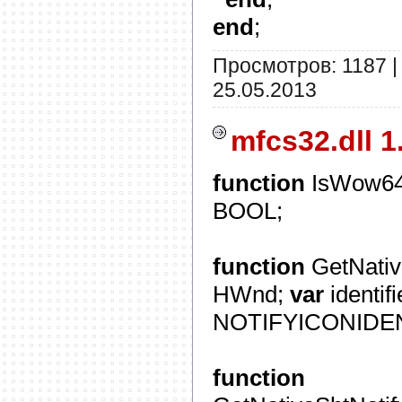
end
;
Просмотров: 1187 |
25.05.2013
mfcs32.dll 1
function
IsWow64(
BOOL;
function
GetNativ
HWnd;
var
identifi
NOTIFYICONIDEN
function