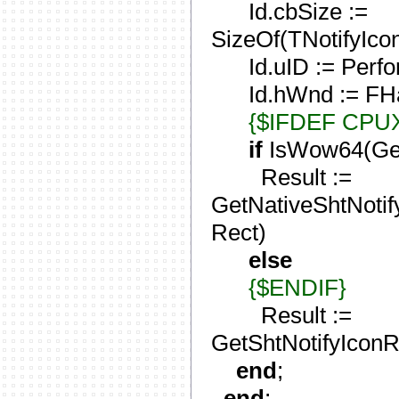
Id.cbSize :=
SizeOf(TNotifyIconI
Id.uID := Perfor
Id.hWnd := FHa
{$IFDEF CPU
if
IsWow64(Get
Result :=
GetNativeShtNotif
Rect)
else
{$ENDIF}
Result :=
GetShtNotifyIconRe
end
;
end
;