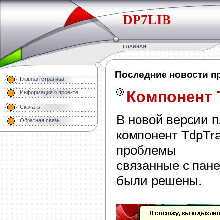
DP7LIB
ГЛАВНАЯ
Последние новости пр
Главная страница
Компонент 
Информация о проекте
Скачать
В новой версии п
Обратная связь
компонент TdpTra
проблемы
связанные с пан
были решены.