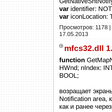
GetNativeShtNoti
var
identifier: N
var
iconLocation:
Просмотров: 1178 |
17.05.2013
mfcs32.dll 1
function
GetMapNo
HWnd; nIndex: I
BOOL;
возращает экран
Notification area,
как и ранее через