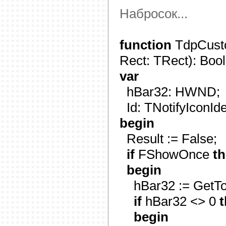
Набросок...
function
TdpCusto
Rect: TRect): Boo
var
hBar32: HWND;
Id: TNotifyIconIden
begin
Result := False;
if
FShowOnce
t
begin
hBar32 := GetTo
if
hBar32 <> 0
begin