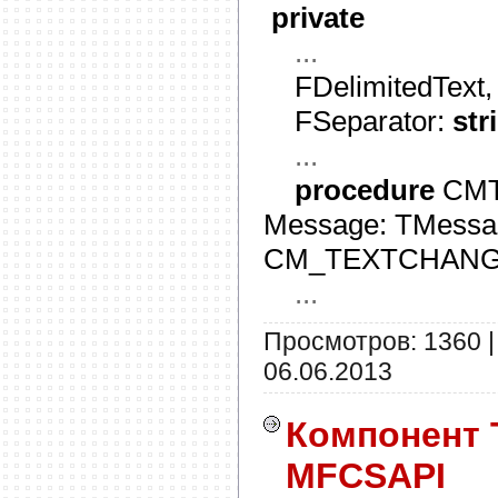
private
...
FDelimitedText,
FSeparator:
str
...
procedure
CMT
Message: TMessa
CM_TEXTCHANG
...
Просмотров: 1360 |
06.06.2013
Компонент 
MFCSAPI